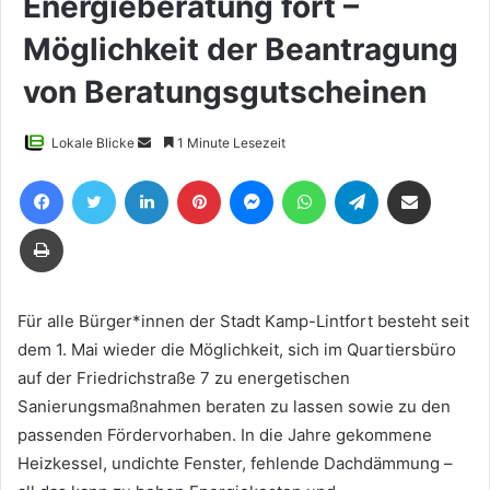
Energieberatung fort –
Möglichkeit der Beantragung
von Beratungsgutscheinen
Sende
Lokale Blicke
1 Minute Lesezeit
uns
Facebook
Twitter
LinkedIn
Pinterest
Messenger
WhatsApp
Telegram
Teile per E-Mail
eine
E-
Drucken
Mail
Für alle Bürger*innen der Stadt Kamp-Lintfort besteht seit
dem 1. Mai wieder die Möglichkeit, sich im Quartiersbüro
auf der Friedrichstraße 7 zu energetischen
Sanierungsmaßnahmen beraten zu lassen sowie zu den
passenden Fördervorhaben. In die Jahre gekommene
Heizkessel, undichte Fenster, fehlende Dachdämmung –