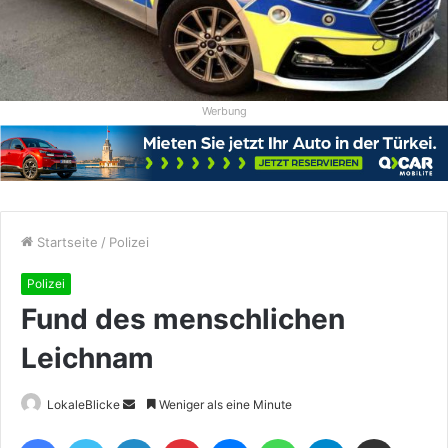
Werbung
Startseite
/
Polizei
Polizei
Fund des menschlichen
Leichnam
Sende
LokaleBlicke
Weniger als eine Minute
uns
Facebook
Twitter
LinkedIn
Pinterest
Messenger
WhatsApp
Telegram
Teile per E-Mail