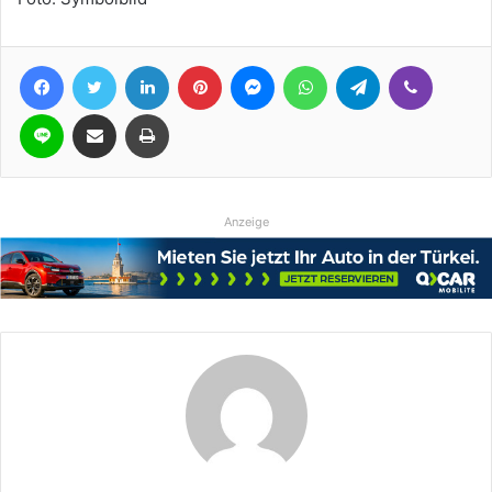
Facebook
Twitter
LinkedIn
Pinterest
Messenger
WhatsApp
Telegram
Viber
Line
Teile per E-Mail
Drucken
Anzeige