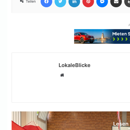
Teilen
A
LokaleBlicke
Webseite
Lesen 