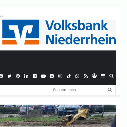
ige
Facebook
Twitter
Pinterest
LinkedIn
Flickr
YouTube
Reddit
Instagram
TikTok
WhatsApp
RSS
Anmelden
Sidebar
Suche
Suchen
nach
nach