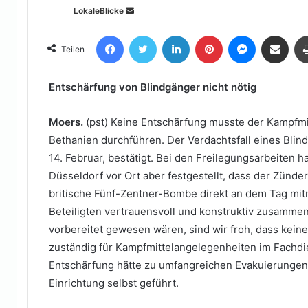
Sende
LokaleBlicke
uns
Facebook
Twitter
LinkedIn
Pinterest
Messenger
Teile per E-Mail
eine
Teilen
E-
Mail
Entschärfung von Blindgänger nicht nötig
Moers.
(pst) Keine Entschärfung musste der Kampfm
Bethanien durchführen. Der Verdachtsfall eines Blin
14. Februar, bestätigt. Bei den Freilegungsarbeiten 
Düsseldorf vor Ort aber festgestellt, dass der Zünde
britische Fünf-Zentner-Bombe direkt an dem Tag mit
Beteiligten vertrauensvoll und konstruktiv zusammeng
vorbereitet gewesen wären, sind wir froh, dass keine
zuständig für Kampfmittelangelegenheiten im Fachdie
Entschärfung hätte zu umfangreichen Evakuierungen
Einrichtung selbst geführt.