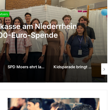
Moers
kinder gestalten mit Graffiti-K
Räume im Pflegekinderdiens
SPD Moers ehrt langjährige Mitglieder
Kidsparade bringt Musik, Tanz und Ferienstimmung in die Innenstadt
Moerser Tafel hat mit Unterstützung der Stadt neuen Standort gefunden