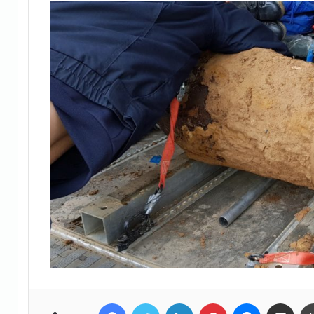
Facebook
Twitter
LinkedIn
Pinterest
Messenger
Teile per E-Mail