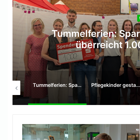
iederrhein
Pflege
pende
Tummelferien: Sparkasse am Niederrhein überreicht 1.000-Euro-Spende
Pflegekinder gestalten mit Graffiti-Kunst neue Räume im Pflegekinderdienst