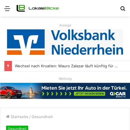
Menü
S
n
Anzeige
Wechsel nach Kroatien: Mauro Zalazar läuft künftig für NK Kustošija Zagreb auf
Werbung
Startseite
/
Gesundheit
Gesundheit