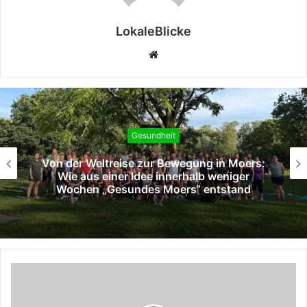
LokaleBlicke
Webseite
Gesundheit
Bethanien: DKG-zertifiziertes
überregionales Lungenkrebszentrum feiert
15-jähriges Bestehen