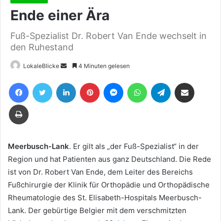
Ende einer Ära
Fuß-Spezialist Dr. Robert Van Ende wechselt in
den Ruhestand
Sende
LokaleBlicke
4 Minuten gelesen
uns
Facebook
Twitter
LinkedIn
Pinterest
Messenger
WhatsApp
Telegram
Teile per E-Mail
eine
E-
Drucken
Mail
Meerbusch-Lank
. Er gilt als „der Fuß-Spezialist“ in der
Region und hat Patienten aus ganz Deutschland. Die Rede
ist von Dr. Robert Van Ende, dem Leiter des Bereichs
Fußchirurgie der Klinik für Orthopädie und Orthopädische
Rheumatologie des St. Elisabeth-Hospitals Meerbusch-
Lank. Der gebürtige Belgier mit dem verschmitzten