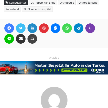
Schlagwörter
Dr. Robert Van Ende
Orthopädie
Orthopädische
Ruhestand
St. Elisabeth-Hospital
Facebook
Twitter
LinkedIn
Pinterest
Messenger
WhatsApp
Telegram
Viber
Line
Teile per E-Mail
Drucken
Anzeige