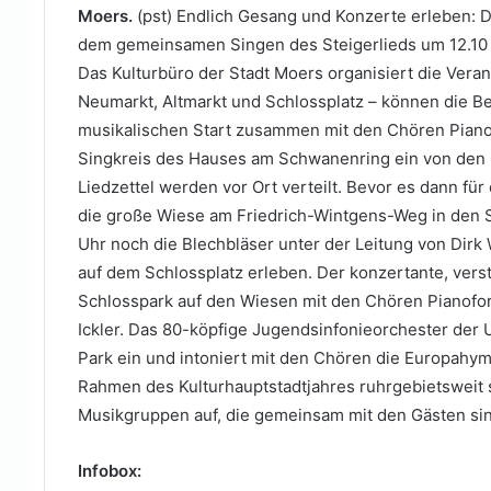
Moers.
(pst) Endlich Gesang und Konzerte erleben: De
dem gemeinsamen Singen des Steigerlieds um 12.10 Uh
Das Kulturbüro der Stadt Moers organisiert die Verans
Neumarkt, Altmarkt und Schlossplatz – können die
musikalischen Start zusammen mit den Chören Pianof
Singkreis des Hauses am Schwanenring ein von den
Liedzettel werden vor Ort verteilt. Bevor es dann für
die große Wiese am Friedrich-Wintgens-Weg in den 
Uhr noch die Blechbläser unter der Leitung von Dir
auf dem Schlossplatz erleben. Der konzertante, vers
Schlosspark auf den Wiesen mit den Chören Pianofort
Ickler. Das 80-köpfige Jugendsinfonieorchester der U
Park ein und intoniert mit den Chören die Europahym
Rahmen des Kulturhauptstadtjahres ruhrgebietsweit s
Musikgruppen auf, die gemeinsam mit den Gästen singe
Infobox: