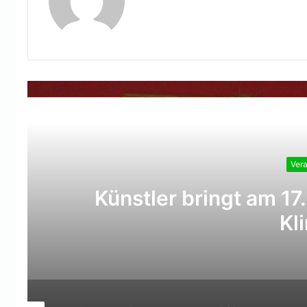
Lesen 
Vera
Künstler bringt am 17
Kl