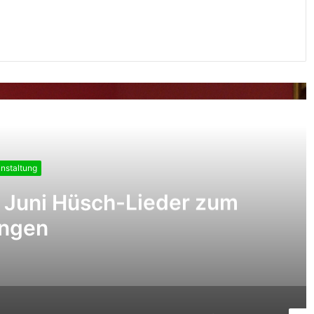
Sie weiter
nstaltung
. Juni Hüsch-Lieder zum
ingen