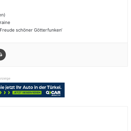
en)
kraine
‚Freude schöner Götterfunken‘
Drucken
nzeige