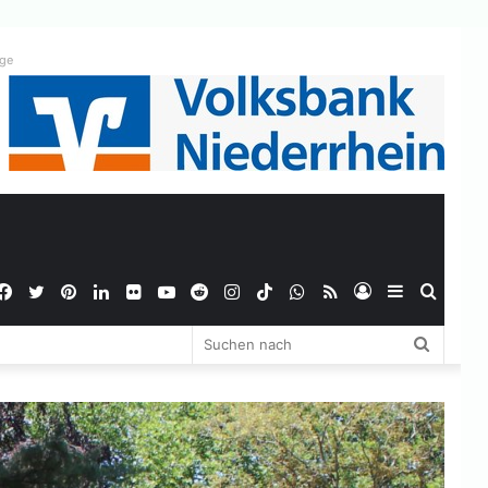
ige
Facebook
Twitter
Pinterest
LinkedIn
Flickr
YouTube
Reddit
Instagram
TikTok
WhatsApp
RSS
Anmelden
Sidebar
Suche
Suchen
nach
nach