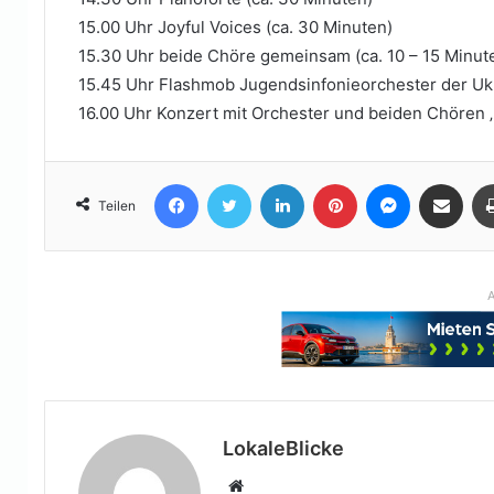
15.00 Uhr Joyful Voices (ca. 30 Minuten)
15.30 Uhr beide Chöre gemeinsam (ca. 10 – 15 Minut
15.45 Uhr Flashmob Jugendsinfonieorchester der U
16.00 Uhr Konzert mit Orchester und beiden Chören 
Facebook
Twitter
LinkedIn
Pinterest
Messenger
Teile per E-Mail
Teilen
A
LokaleBlicke
Webseite