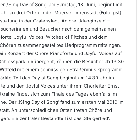
r ‚!Sing Day of Song‘ am Samstag, 18. Juni, beginnt mit
r an drei Orten in der Moerser Innenstadt (Foto: pst).
taltung in der Grafenstadt. An drei ‚Klanginseln‘ –
 Besucherinnen und Besucher nach dem gemeinsamen
orte, Joyful Voices, Witches of Pitches und dem
 Chören zusammengestelltes Liedprogramm mitsingen.
 ein Konzert der Chöre Pianoforte und Joyful Voices auf
Schlosspark hinübergeht, können die Besucher ab 13.30
k Wittfeld mit einem schmissigen Straßenmusikprogramm
tärkte Teil des Day of Song beginnt um 14.30 Uhr im
e und den Joyful Voices unter ihrem Chorleiter Ernst
kraine findet sich zum Finale des Tages ebenfalls im
ne. Der ‚!Sing Day of Song‘ fand zum ersten Mal 2010 im
tatt. An unterschiedlichen Orten treten Chöre und
n. Ein zentraler Bestandteil ist das ‚Steigerlied‘.