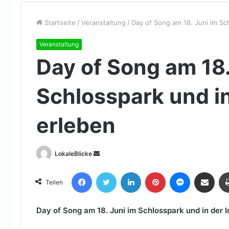
Startseite
/
Veranstaltung
/
Day of Song am 18. Juni im Sc
Veranstaltung
Day of Song am 18.
Schlosspark und i
erleben
Sende
LokaleBlicke
uns
Facebook
Twitter
LinkedIn
Pinterest
Messenger
Teile per E-Mail
eine
Teilen
E-
Mail
Day of Song am 18. Juni im Schlosspark und in der 