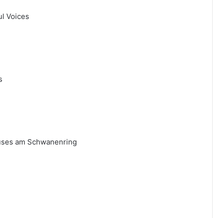
ul Voices
es
Hauses am Schwanenring