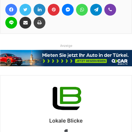
Facebook
Twitter
LinkedIn
Pinterest
Messenger
WhatsApp
Telegram
Viber
Line
Teile per E-Mail
Drucken
Anzeige
Lokale Blicke
Webseite