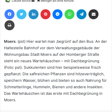
Sende
Lokale Blicke
Weniger als eine Minute
uns
Facebook
Twitter
LinkedIn
Pinterest
Messenger
WhatsApp
Telegram
Teile per E-Mail
eine
E-
Drucken
Mail
Moers
. (pst) Hier wartet man ‚begrünt‘ auf den Bus: An der
Haltestelle Bahnhof vor dem Verwaltungsgebäude der
Wohnungsbau Stadt Moers auf der Homberger Straße
steht ein neues Wartehäuschen – mit Dachbegrünung
(Foto: pst). Sukkulenten sind hier beispielsweise frisch
gepflanzt. Die saftreichen Pflanzen sind hitzeverträglich,
speichern Wasser, blühen und bieten so auch Nahrung für
Schmetterlinge, Hummeln, Bienen und andere Insekten.
Das Wartehäuschen ist das erste mit Dachbegrünung in
Moers.