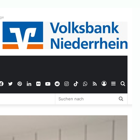
ige
Facebook
Twitter
Pinterest
LinkedIn
Flickr
YouTube
Reddit
Instagram
TikTok
WhatsApp
RSS
Anmelden
Sidebar
Suche
Suchen
nach
nach