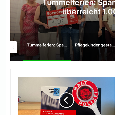
Pflegekinder gestalte
Räume im Pfl
Tummelferien: Sparkasse am Niederrhein überreicht 1.000-Euro-Spende
Pflegekinder gestalten mit Graffiti-Kunst neue Räume im Pflegekinderdienst
SPD Moers ehrt langjährige Mitglieder