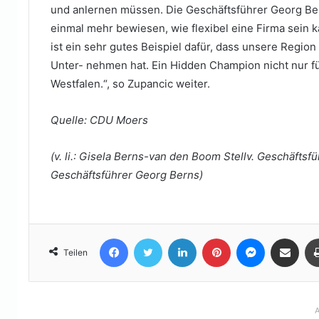
und anlernen müssen. Die Geschäftsführer Georg B
einmal mehr bewiesen, wie flexibel eine Firma sein k
ist ein sehr gutes Beispiel dafür, dass unsere Regi
Unter- nehmen hat. Ein Hidden Champion nicht nur f
Westfalen.“, so Zupancic weiter.
Quelle: CDU Moers
(v. li.: Gisela Berns-van den Boom Stellv. Geschäfts
Geschäftsführer Georg Berns)
Facebook
Twitter
LinkedIn
Pinterest
Messenger
Teile per E-Mail
Teilen
A