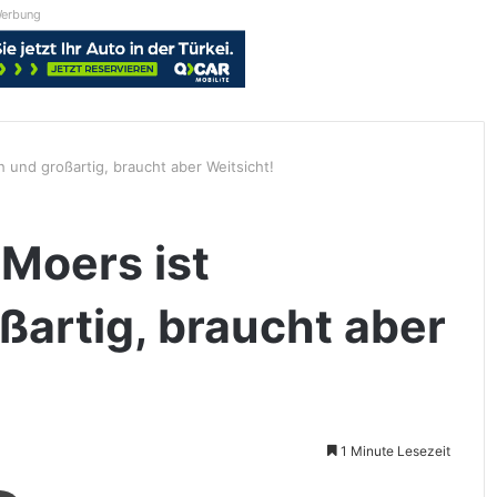
erbung
ch und großartig, braucht aber Weitsicht!
 Moers ist
oßartig, braucht aber
1 Minute Lesezeit
Drucken