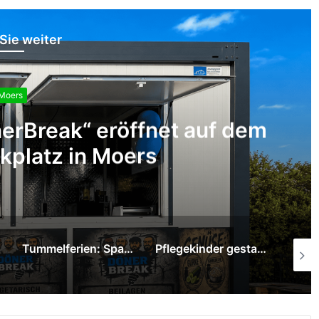
Sie weiter
Moers
bei Verkehrsunfall auf der
r Straße
Pflegekinder gestalten mit Graffiti-Kunst neue Räume im Pflegekinderdienst
SPD Moers ehrt langjährige Mitglieder