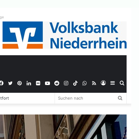
ige
Facebook
Twitter
Pinterest
LinkedIn
Flickr
YouTube
Reddit
Instagram
TikTok
WhatsApp
RSS
Anmelden
Sidebar
Suche
Suchen
tfort
nach
nach