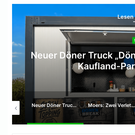
Lesen 
Moers: Zwei Verletzte 
Venloe
Neuer Döner Truck „DönerBreak“ eröffnet auf dem Kaufland-Parkplatz in Moers
Moers: Zwei Verletzte bei Verkehrsunfall auf der Venloer Straße
Tummelferien: Sparkasse am Niederrhein überreicht 1.000-Euro-Spende