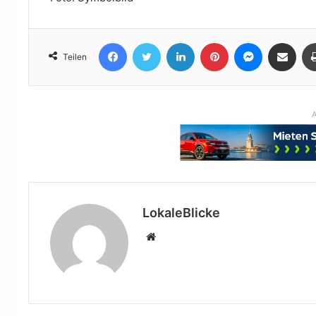
Facebook
Twitter
LinkedIn
Pinterest
Messenger
Teile per E-Mail
Teilen
A
LokaleBlicke
Webseite