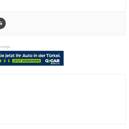
Drucken
nzeige