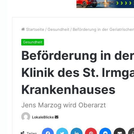
Startseite
/
Gesundheit
/
Beförderung in der Geriatrischen
Gesundheit
Beförderung in der
Klinik des St. Irmg
Krankenhauses
Jens Marzog wird Oberarzt
Sende
LokaleBlicke
uns
Facebook
Twitter
LinkedIn
Pinterest
Messenger
Teile per E-Mail
eine
Teilen