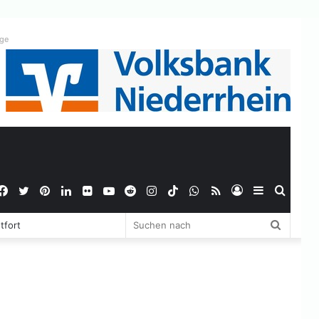
ige
Facebook
Twitter
Pinterest
LinkedIn
Flickr
YouTube
Reddit
Instagram
TikTok
WhatsApp
RSS
Anmelden
Sidebar
Suche
Suchen
tfort
nach
nach