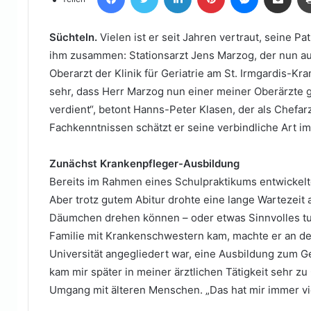
E-
Mail
Süchteln.
Vielen ist er seit Jahren vertraut, seine P
ihm zusammen: Stationsarzt Jens Marzog, der nun a
Oberarzt der Klinik für Geriatrie am St. Irmgardis-K
sehr, dass Herr Marzog nun einer meiner Oberärzte g
verdient“, betont Hanns-Peter Klasen, der als Chefarz
Fachkenntnissen schätzt er seine verbindliche Art i
Zunächst Krankenpfleger-Ausbildung
Bereits im Rahmen eines Schulpraktikums entwickelt
Aber trotz gutem Abitur drohte eine lange Wartezeit 
Däumchen drehen können – oder etwas Sinnvolles tun“
Familie mit Krankenschwestern kam, machte er an de
Universität angegliedert war, eine Ausbildung zum 
kam mir später in meiner ärztlichen Tätigkeit sehr zu
Umgang mit älteren Menschen. „Das hat mir immer vi