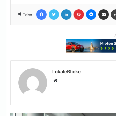
Facebook
Twitter
LinkedIn
Pinterest
Messenger
Teile per E-Mail
Teilen
A
LokaleBlicke
Webseite