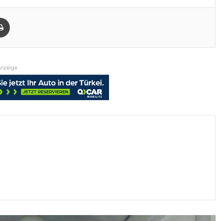
Drucken
nzeige