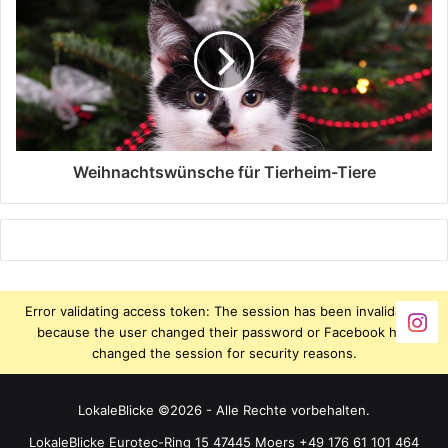
Weihnachtswünsche für Tierheim-Tiere
Error validating access token: The session has been invalidated
because the user changed their password or Facebook has
changed the session for security reasons.
LokaleBlicke ©2026 - Alle Rechte vorbehalten.
LokaleBlicke Eurotec-Ring 15 47445 Moers +49 176 61 101 464