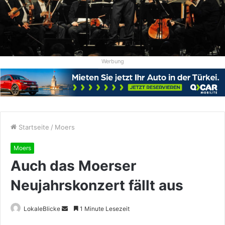
Werbung
Startseite
/
Moers
Moers
Auch das Moerser
Neujahrskonzert fällt aus
Sende
LokaleBlicke
1 Minute Lesezeit
uns