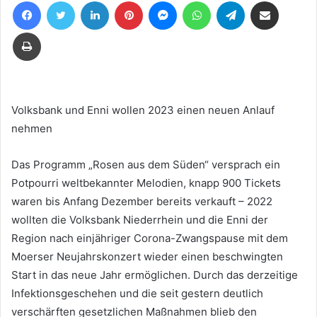
Facebook
Twitter
LinkedIn
Pinterest
Messenger
WhatsApp
Telegram
Teile per E-Mail
eine
E-
Drucken
Mail
Volksbank und Enni wollen 2023 einen neuen Anlauf
nehmen
Das Programm „Rosen aus dem Süden“ versprach ein
Potpourri weltbekannter Melodien, knapp 900 Tickets
waren bis Anfang Dezember bereits verkauft – 2022
wollten die Volksbank Niederrhein und die Enni der
Region nach einjähriger Corona-Zwangspause mit dem
Moerser Neujahrskonzert wieder einen beschwingten
Start in das neue Jahr ermöglichen. Durch das derzeitige
Infektionsgeschehen und die seit gestern deutlich
verschärften gesetzlichen Maßnahmen blieb den