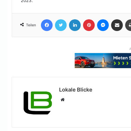
2023.
Facebook
Twitter
LinkedIn
Pinterest
Messenger
Teile per E-Mail
Teilen
A
Lokale Blicke
Webseite