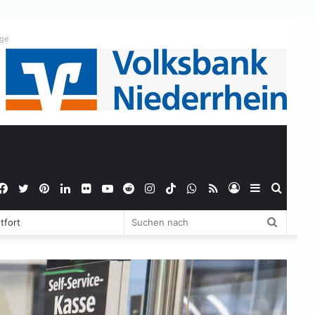
ige
Facebook
Twitter
Pinterest
LinkedIn
Flickr
YouTube
Reddit
Instagram
TikTok
WhatsApp
RSS
Anmelden
Sidebar
Suche
Suchen
tfort
nach
nach