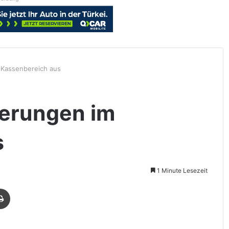
 Kassenbereich aus
uerungen im
s
1 Minute Lesezeit
Drucken