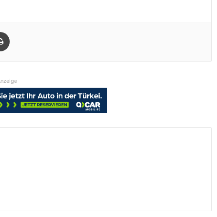
Drucken
nzeige