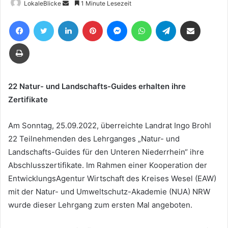
Sende
LokaleBlicke
1 Minute Lesezeit
uns
Facebook
Twitter
LinkedIn
Pinterest
Messenger
WhatsApp
Telegram
Teile per E-Mail
eine
E-
Drucken
Mail
22 Natur- und Landschafts-Guides erhalten ihre
Zertifikate
Am Sonntag, 25.09.2022, überreichte Landrat Ingo Brohl
22 Teilnehmenden des Lehrganges „Natur- und
Landschafts-Guides für den Unteren Niederrhein“ ihre
Abschlusszertifikate. Im Rahmen einer Kooperation der
EntwicklungsAgentur Wirtschaft des Kreises Wesel (EAW)
mit der Natur- und Umweltschutz-Akademie (NUA) NRW
wurde dieser Lehrgang zum ersten Mal angeboten.