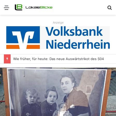
Menü
S
n
Anzeige
Wie früher, für heute: Das neue Auswärtstrikot des S04