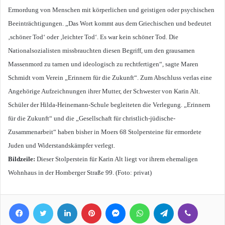
Ermordung von Menschen mit körperlichen und geistigen oder psychischen
Beeinträchtigungen. „Das Wort kommt aus dem Griechischen und bedeutet
‚schöner Tod‘ oder ‚leichter Tod‘. Es war kein schöner Tod. Die
Nationalsozialisten missbrauchten diesen Begriff, um den grausamen
Massenmord zu tarnen und ideologisch zu rechtfertigen“, sagte Maren
Schmidt vom Verein „Erinnern für die Zukunft“. Zum Abschluss verlas eine
Angehörige Aufzeichnungen ihrer Mutter, der Schwester von Karin Alt.
Schüler der Hilda-Heinemann-Schule begleiteten die Verlegung. „Erinnern
für die Zukunft“ und die „Gesellschaft für christlich-jüdische-
Zusammenarbeit“ haben bisher in Moers 68 Stolpersteine für ermordete
Juden und Widerstandskämpfer verlegt.
Bildzeile:
Dieser Stolperstein für Karin Alt liegt vor ihrem ehemaligen
Wohnhaus in der Homberger Straße 99. (Foto: privat)
Facebook
Twitter
LinkedIn
Pinterest
Messenger
WhatsApp
Telegram
Viber
Line
Teile per E-Mail
Drucken