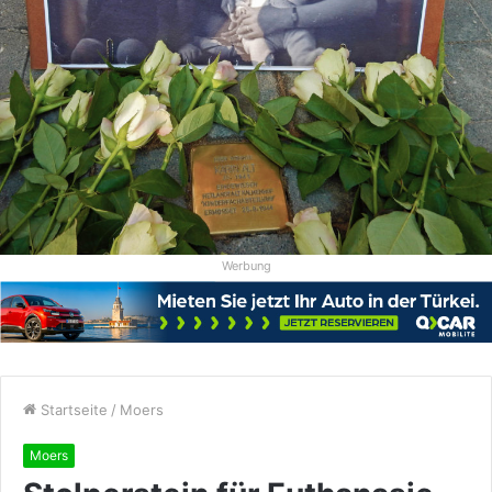
Werbung
Startseite
/
Moers
Moers