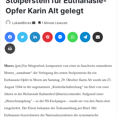
Stolperstein für Euthanasie-
Opfer Karin Alt gelegt
Sende
LokaleBlicke
1 Minute Lesezeit
uns
Facebook
Twitter
LinkedIn
Pinterest
Messenger
WhatsApp
Telegram
Teile per E-Mail
eine
E-
Drucken
Mail
Moers.
(pst) Ein Wiegenlied, komponiert von einer in Auschwitz ermordeten
Mutter, „umrahmte“ die Verlegung des ersten Stolpersteins für ein
Euthanasie-Opfer in Moers am Samstag, 29. Oktober. Karin Alt wurde am 25.
August 1944 in der sogenannten „Kinderfachabteilung“ im Alter von zwei
Jahren in der Heilanstalt Kalmenhof (Idstein) ermordet. Aufgrund einer
„Hirnschrumpfung“ – so der NS-Fachjargon – wurde sie von den Nazis dort
eingeliefert. Die Eltern bekamen die Todesmeldung per Brief. Mit
Euthanasie bezeichneten die Nationalsozialisten die systematische