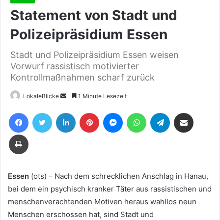
Statement von Stadt und
Polizeipräsidium Essen
Stadt und Polizeipräsidium Essen weisen
Vorwurf rassistisch motivierter
Kontrollmaßnahmen scharf zurück
Sende
LokaleBlicke
1 Minute Lesezeit
uns
Facebook
Twitter
LinkedIn
Pinterest
Messenger
WhatsApp
Telegram
Teile per E-Mail
eine
E-
Drucken
Mail
Essen
(ots) – Nach dem schrecklichen Anschlag in Hanau,
bei dem ein psychisch kranker Täter aus rassistischen und
menschenverachtenden Motiven heraus wahllos neun
Menschen erschossen hat, sind Stadt und