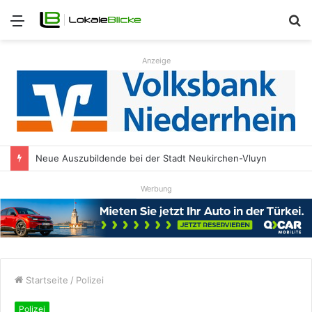
Menü
S
n
Anzeige
Neue Auszubildende bei der Stadt Neukirchen-Vluyn
Werbung
Startseite
/
Polizei
Polizei