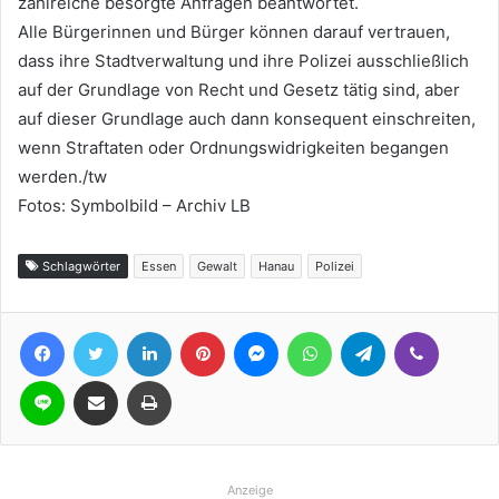
zahlreiche besorgte Anfragen beantwortet.
Alle Bürgerinnen und Bürger können darauf vertrauen,
dass ihre Stadtverwaltung und ihre Polizei ausschließlich
auf der Grundlage von Recht und Gesetz tätig sind, aber
auf dieser Grundlage auch dann konsequent einschreiten,
wenn Straftaten oder Ordnungswidrigkeiten begangen
werden./tw
Fotos: Symbolbild – Archiv LB
Schlagwörter
Essen
Gewalt
Hanau
Polizei
Facebook
Twitter
LinkedIn
Pinterest
Messenger
WhatsApp
Telegram
Viber
Line
Teile per E-Mail
Drucken
Anzeige