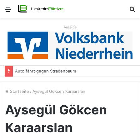
Menü
S
n
Anzeige
Auto fährt gegen Straßenbaum
Startseite
/
Aysegül Gökcen Karaarslan
Aysegül Gökcen
Karaarslan