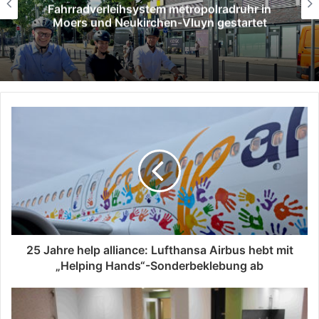
n
SPD Moers verleiht Willy-Brandt-Medail
t
an Hans Gerd Rötters
25 Jahre help alliance: Lufthansa Airbus hebt mit
„Helping Hands“-Sonderbeklebung ab