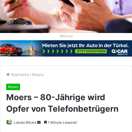
Werbung
Startseite
/
Moers
Moers
Moers – 80-Jährige wird
Opfer von Telefonbetrügern
Sende
Lokale Blicke
1 Minute Lesezeit
uns