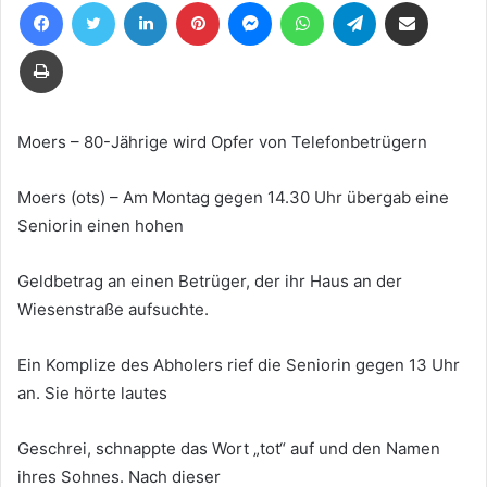
Facebook
Twitter
LinkedIn
Pinterest
Messenger
WhatsApp
Telegram
Teile per E-Mail
eine
E-
Drucken
Mail
Moers – 80-Jährige wird Opfer von Telefonbetrügern
Moers (ots) – Am Montag gegen 14.30 Uhr übergab eine
Seniorin einen hohen
Geldbetrag an einen Betrüger, der ihr Haus an der
Wiesenstraße aufsuchte.
Ein Komplize des Abholers rief die Seniorin gegen 13 Uhr
an. Sie hörte lautes
Geschrei, schnappte das Wort „tot“ auf und den Namen
ihres Sohnes. Nach dieser