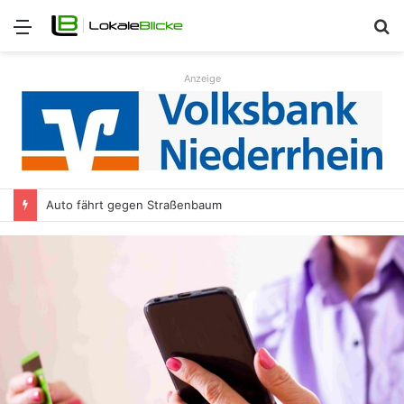
Menü
S
n
Anzeige
Auto fährt gegen Straßenbaum