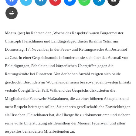
E-
Drucken
Mail
Moers.
(pst) Im Rahmen der „Woche des Respekts“ waren Bürgermeister
Christoph Fleischhauer und Landtagsabgeordneter Ibrahim Yetim am
Donnerstag, 17. November, in der Feuer- und Rettungswache Am Jostenhof
zu Gast. In einer Gesprächsrunde informierten sie sich über das Ausmaß von
Beleidigungen, Pöbeleien und körperlichen Übergriffen gegen die
Rettungskräfte bei Einsätzen. Von der hohen Anzahl zeigten sich beide
geschockt. Besonders an Wochenenden seien bei etwa jedem zweiten Einsatz
verbale Übergriffe der Fall. Während des Gesprächs diskutierten die
Mitglieder der Feuerwehr Maßnahmen, die zu einer höheren Akzeptanz und
mehr Respekt beitragen sollen. Sie nannten gesellschaftliche Entwicklungen
als Ursachen. Fleischhauer bat, die Übergriffe zu dokumentieren und sicherte
seine volle Unterstützung als Dienstherr der Moerser Feuerwehr und allen
respektlos behandelten Mitarbeitenden zu.