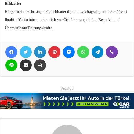
Bildzeile:
Bürgermeister Christoph Fleischhauer (l.) und Landtagsabgeordneter (2.v.l.)
Ibrahim Yetim informierten sich vor Ort über mangelnden Respekt und
Übergriffe auf Rettungskräfte.
Facebook
Twitter
LinkedIn
Pinterest
Messenger
WhatsApp
Telegram
Viber
Line
Teile per E-Mail
Drucken
Anzeige