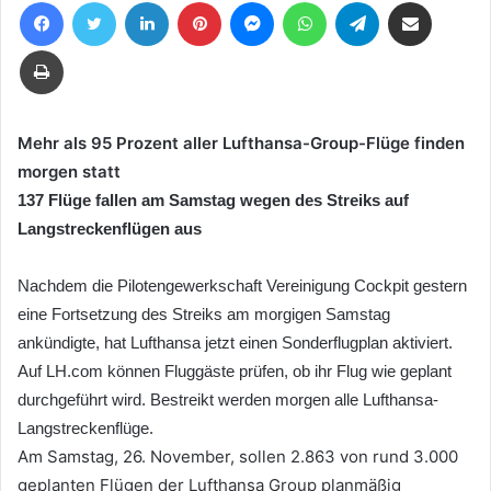
Facebook
Twitter
LinkedIn
Pinterest
Messenger
WhatsApp
Telegram
Teile per E-Mail
eine
E-
Drucken
Mail
Mehr als 95 Prozent aller Lufthansa-Group-Flüge finden
morgen statt
137 Flüge fallen am Samstag wegen des Streiks auf
Langstreckenflügen aus
Nachdem die Pilotengewerkschaft Vereinigung Cockpit gestern
eine Fortsetzung des Streiks am morgigen Samstag
ankündigte, hat Lufthansa jetzt einen Sonderflugplan aktiviert.
Auf LH.com können Fluggäste prüfen, ob ihr Flug wie geplant
durchgeführt wird. Bestreikt werden morgen alle Lufthansa-
Langstreckenflüge.
Am Samstag, 26. November, sollen 2.863 von rund 3.000
geplanten Flügen der Lufthansa Group planmäßig