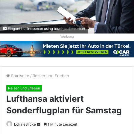
Elegant businessman using touchpad in airport
Werbung
Startseite
/
Reisen und Erleben
Reisen und Erleben
Lufthansa aktiviert
Sonderflugplan für Samstag
Sende
LokaleBlicke
1 Minute Lesezeit
uns