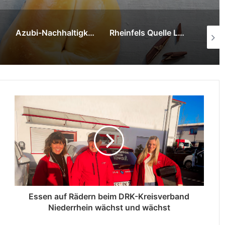
 der Getränkegruppe Hövelmann führt auf den Biolandhof Frohnenbruch
Rheinfels Quelle Lemon ab sofort auch in der 0,33 Liter Dose erhältlich
Neues Fachgeschäft in Dortmund-Scharnhorst ist sehr gefragt
Essen auf Rädern beim DRK-Kreisverband
Niederrhein wächst und wächst