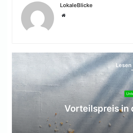
LokaleBlicke
Webseite
Lesen 
Aktion zur Fuß