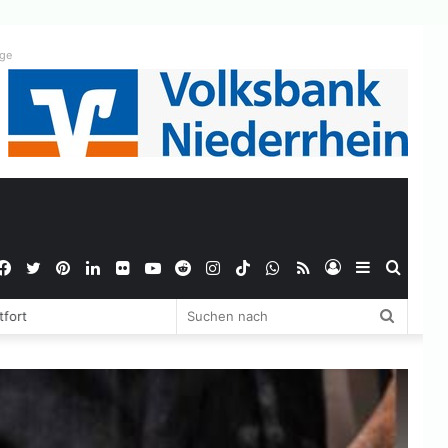
ige
Facebook
Twitter
Pinterest
LinkedIn
Flickr
YouTube
Reddit
Instagram
TikTok
WhatsApp
RSS
Anmelden
Sidebar
Suche
Suchen
tfort
nach
nach