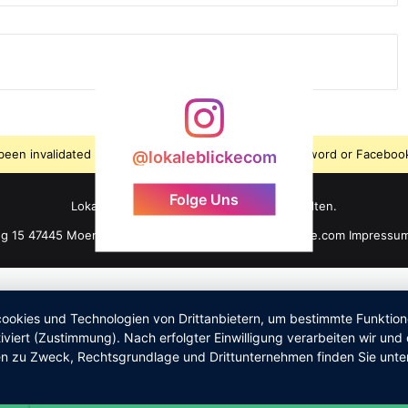
s been invalidated because the user changed their password or Facebook
@lokaleblickecom
Folge Uns
LokaleBlicke ©2026 - Alle Rechte vorbehalten.
ng 15 47445 Moers +49 176 61 101 464 info@lokaleblicke.com
Impressu
okies und Technologien von Drittanbietern, um bestimmte Funktionen 
iviert (Zustimmung). Nach erfolgter Einwilligung verarbeiten wir un
nen zu Zweck, Rechtsgrundlage und Drittunternehmen finden Sie unte