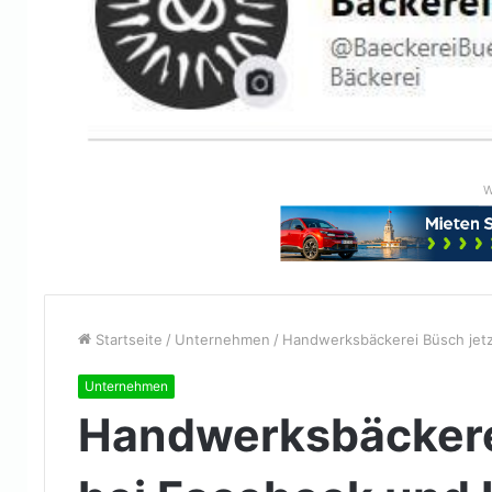
W
Startseite
/
Unternehmen
/
Handwerksbäckerei Büsch jetz
Unternehmen
Handwerksbäckerei