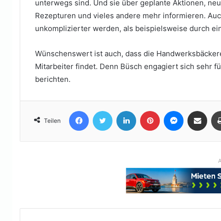
unterwegs sind. Und sie über geplante Aktionen, n
Rezepturen und vieles andere mehr informieren. Auch
unkomplizierter werden, als beispielsweise durch ein
Wünschenswert ist auch, dass die Handwerksbäckerei
Mitarbeiter findet. Denn Büsch engagiert sich sehr f
berichten.
Facebook
Twitter
LinkedIn
Pinterest
Messenger
Teile per E-Mail
Teilen
A