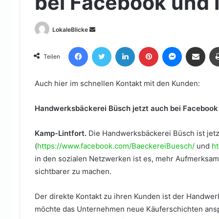
bei Facebook und 
Sende
LokaleBlicke
uns
Facebook
Twitter
LinkedIn
Pinterest
Messenger
Teile per E-Mail
eine
Teilen
E-
Mail
Auch hier im schnellen Kontakt mit den Kunden:
Handwerksbäckerei Büsch jetzt auch bei Facebook
Kamp-Lintfort.
Die Handwerksbäckerei Büsch ist jetz
(
https://www.facebook.com/BaeckereiBuesch/
und
ht
in den sozialen Netzwerken ist es, mehr Aufmerks
sichtbarer zu machen.
Der direkte Kontakt zu ihren Kunden ist der Handwer
möchte das Unternehmen neue Käuferschichten ansp