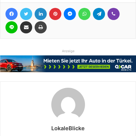
Facebook
Twitter
LinkedIn
Pinterest
Messenger
WhatsApp
Telegram
Viber
Line
Teile per E-Mail
Drucken
Anzeige
LokaleBlicke