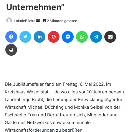
Unternehmen“
Sende
LokaleBlicke
2 Minuten gelesen
uns
Facebook
Twitter
LinkedIn
Pinterest
Messenger
WhatsApp
Telegram
Teile per E-Mail
eine
E-
Drucken
Mail
Die Jubiläumsfeier fand am Freitag, 6. Mai 2022, im
Kreishaus Wesel statt – da wo alles vor 10 Jahren begann.
Landrat Ingo Brohl, die Leitung der EntwicklungsAgentur
Wirtschaft Michael Düchting und Monika Seibel von der
Fachstelle Frau und Beruf freuten sich, Mitglieder und
Gäste des Netzwerkes sowie kommunale
Wirtschaftsförderungen zu begrüßen.