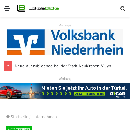
Menü
S
n
Anzeige
Neue Auszubildende bei der Stadt Neukirchen-Vluyn
Werbung
Startseite
/
Unternehmen
Unternehmen