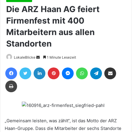
Die ARZ Haan AG feiert
Firmenfest mit 400
Mitarbeitern aus allen
Standorten
Sende
LokaleBlicke
1 Minute Lesezeit
uns
Facebook
Twitter
LinkedIn
Pinterest
Messenger
WhatsApp
Telegram
Teile per E-Mail
eine
E-
Drucken
Mail
„Gemeinsam leisten, was zählt“, ist das Motto der ARZ
Haan-Gruppe. Dass die Mitarbeiter der sechs Standorte