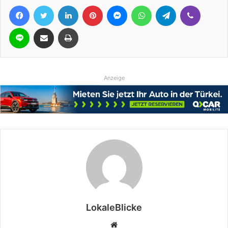
Facebook
Twitter
LinkedIn
Pinterest
Messenger
WhatsApp
Telegram
Viber
Line
Teile per E-Mail
Drucken
Anzeige
LokaleBlicke
Webseite