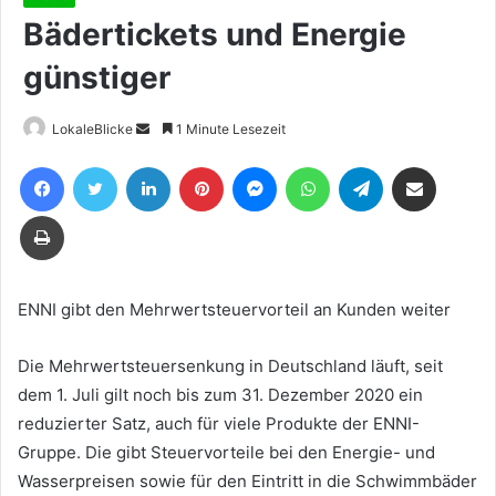
Bädertickets und Energie
günstiger
Sende
LokaleBlicke
1 Minute Lesezeit
uns
Facebook
Twitter
LinkedIn
Pinterest
Messenger
WhatsApp
Telegram
Teile per E-Mail
eine
E-
Drucken
Mail
ENNI gibt den Mehrwertsteuervorteil an Kunden weiter
Die Mehrwertsteuersenkung in Deutschland läuft, seit
dem 1. Juli gilt noch bis zum 31. Dezember 2020 ein
reduzierter Satz, auch für viele Produkte der ENNI-
Gruppe. Die gibt Steuervorteile bei den Energie- und
Wasserpreisen sowie für den Eintritt in die Schwimmbäder