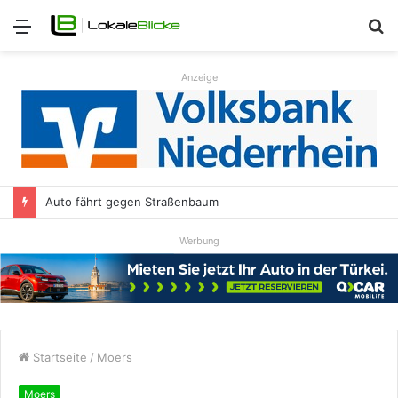
Menü
S
n
Anzeige
Auto fährt gegen Straßenbaum
Werbung
Startseite
/
Moers
Moers