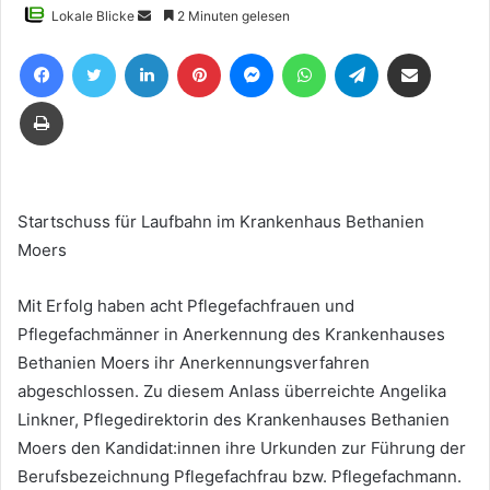
Sende
Lokale Blicke
2 Minuten gelesen
uns
Facebook
Twitter
LinkedIn
Pinterest
Messenger
WhatsApp
Telegram
Teile per E-Mail
eine
E-
Drucken
Mail
Startschuss für Laufbahn im Krankenhaus Bethanien
Moers
Mit Erfolg haben acht Pflegefachfrauen und
Pflegefachmänner in Anerkennung des Krankenhauses
Bethanien Moers ihr Anerkennungsverfahren
abgeschlossen. Zu diesem Anlass überreichte Angelika
Linkner, Pflegedirektorin des Krankenhauses Bethanien
Moers den Kandidat:innen ihre Urkunden zur Führung der
Berufsbezeichnung Pflegefachfrau bzw. Pflegefachmann.