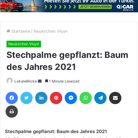
Startseite
/
Neukirchen Vluyn
Neukirchen Vluyn
Stechpalme gepflanzt: Baum
des Jahres 2021
Sende
LokaleBlicke
1 Minute Lesezeit
uns
Facebook
Twitter
LinkedIn
Pinterest
Messenger
WhatsApp
Telegram
Teile per E-Mail
eine
E-
Drucken
Mail
Stechpalme gepflanzt: Baum des Jahres 2021