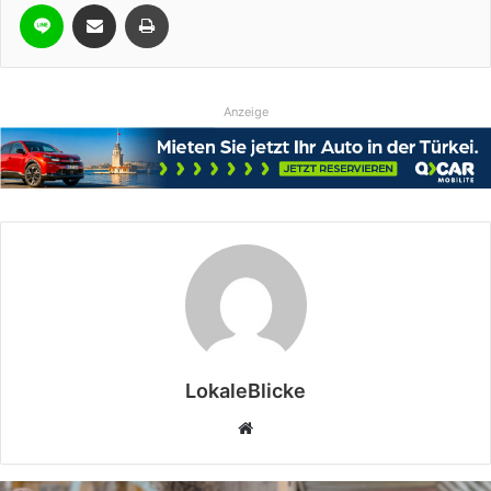
Line
Teile per E-Mail
Drucken
Anzeige
LokaleBlicke
Webseite