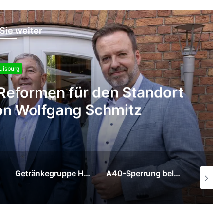
Sie weiter
Duisburg
Berufsorientierung „to go
Getränkegruppe Hövelmann trauert um Hermann Hövelmann
A40-Sperrung belastet Duisburger Wirtschaft
Schifferbörse fordert: Wasserstraßen