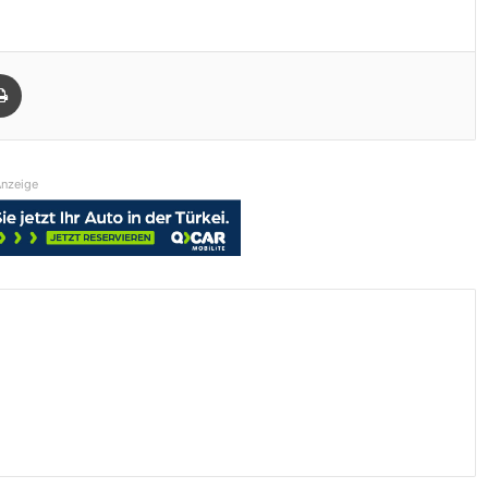
Drucken
nzeige