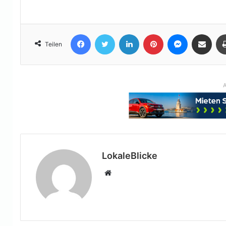
Facebook
Twitter
LinkedIn
Pinterest
Messenger
Teile per E-Mail
Teilen
A
LokaleBlicke
Webseite