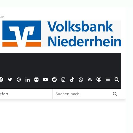
ige
Facebook
Twitter
Pinterest
LinkedIn
Flickr
YouTube
Reddit
Instagram
TikTok
WhatsApp
RSS
Anmelden
Sidebar
Suche
Suchen
tfort
nach
nach