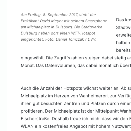
Mail
Am Freitag, 8. September 2017, steht der
Das ko
Praktikant David Meyer mit seinem Smartphone
am Michaelplatz in Duisburg. Die Stadtwerke
Stadtw
Duisburg haben dort einen WiFi-Hotspot
erweite
eingerichtet. Foto: Daniel Tomczak / DVV.
halben 
bereit
eingewählt. Die Zugriffszahlen steigen dabei stetig a
Monat. Das Datenvolumen, das dabei monatlich übertra
Auch die Anzahl der Hotspots wächst weiter an: Ab 
Michaelplatz im Herzen von Wanheimerort zur Verfügun
ihren gut besuchten Zentren und Plätzen durch eine
profitieren. Der Michaelplatz ist der Mittelpunkt Wa
Fischerstraße. Deshalb freue ich mich, dass wir den
WLAN ein kostenfreies Angebot mit hohem Nutzwert 