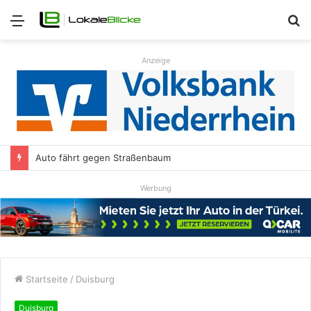
Menü
S
n
Anzeige
Auto fährt gegen Straßenbaum
Werbung
Startseite
/
Duisburg
Duisburg