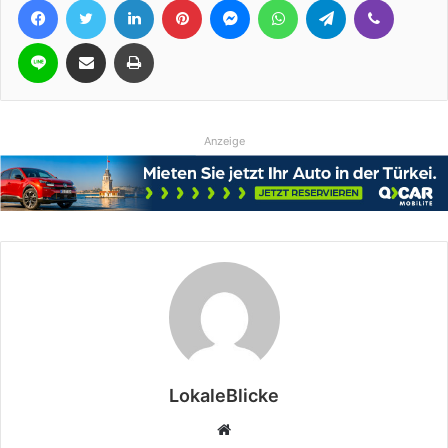
Line
Teile per E-Mail
Drucken
Anzeige
LokaleBlicke
Webseite