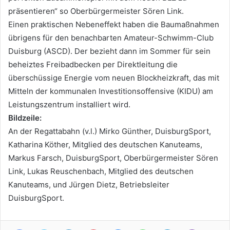
präsentieren“ so Oberbürgermeister Sören Link.
Einen praktischen Nebeneffekt haben die Baumaßnahmen
übrigens für den benachbarten Amateur-Schwimm-Club
Duisburg (ASCD). Der bezieht dann im Sommer für sein
beheiztes Freibadbecken per Direktleitung die
überschüssige Energie vom neuen Blockheizkraft, das mit
Mitteln der kommunalen Investitionsoffensive (KIDU) am
Leistungszentrum installiert wird.
Bildzeile:
An der Regattabahn (v.l.) Mirko Günther, DuisburgSport,
Katharina Köther, Mitglied des deutschen Kanuteams,
Markus Farsch, DuisburgSport, Oberbürgermeister Sören
Link, Lukas Reuschenbach, Mitglied des deutschen
Kanuteams, und Jürgen Dietz, Betriebsleiter
DuisburgSport.
Facebook
Twitter
LinkedIn
Pinterest
Messenger
WhatsApp
Telegram
Viber