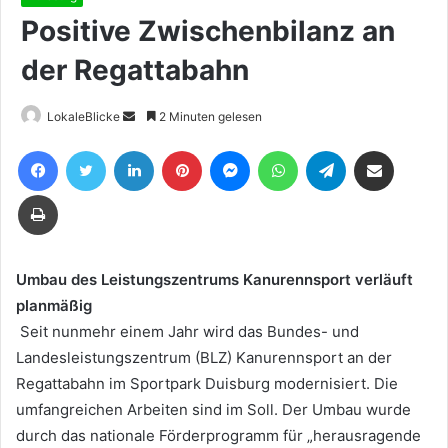
Positive Zwischenbilanz an
der Regattabahn
Sende
LokaleBlicke
2 Minuten gelesen
uns
Facebook
Twitter
LinkedIn
Pinterest
Messenger
WhatsApp
Telegram
Teile per E-Mail
eine
E-
Drucken
Mail
Umbau des Leistungszentrums Kanurennsport verläuft
planmäßig
Seit nunmehr einem Jahr wird das Bundes- und
Landesleistungszentrum (BLZ) Kanurennsport an der
Regattabahn im Sportpark Duisburg modernisiert. Die
umfangreichen Arbeiten sind im Soll. Der Umbau wurde
durch das nationale Förderprogramm für „herausragende