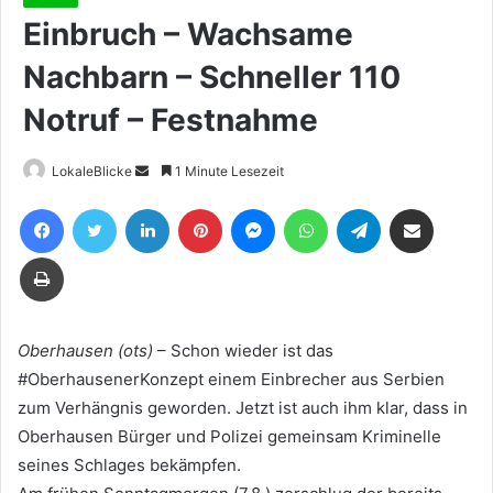
Einbruch – Wachsame
Nachbarn – Schneller 110
Notruf – Festnahme
Sende
LokaleBlicke
1 Minute Lesezeit
uns
Facebook
Twitter
LinkedIn
Pinterest
Messenger
WhatsApp
Telegram
Teile per E-Mail
eine
E-
Drucken
Mail
Oberhausen (ots)
– Schon wieder ist das
#OberhausenerKonzept einem Einbrecher aus Serbien
zum Verhängnis geworden. Jetzt ist auch ihm klar, dass in
Oberhausen Bürger und Polizei gemeinsam Kriminelle
seines Schlages bekämpfen.