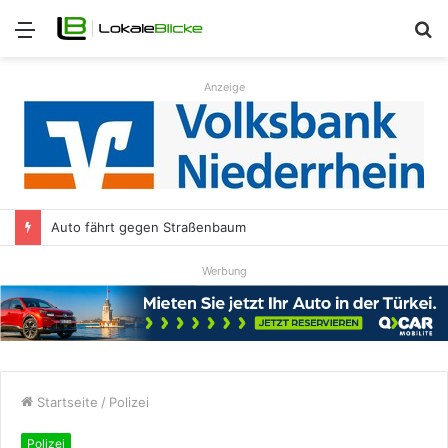
Menü
S
n
Anzeige
Auto fährt gegen Straßenbaum
Werbung
Startseite
/
Polizei
Polizei