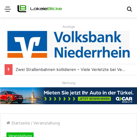
Menü
S
n
Anzeige
Zwei Straßenbahnen kollidieren – Viele Verletzte bei Verkehrsunfall
Werbung
Startseite
/
Veranstaltung
Veranstaltung