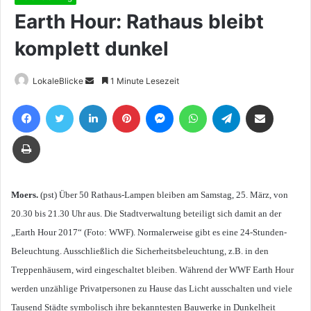
Earth Hour: Rathaus bleibt
komplett dunkel
Sende
LokaleBlicke
1 Minute Lesezeit
uns
Facebook
Twitter
LinkedIn
Pinterest
Messenger
WhatsApp
Telegram
Teile per E-Mail
eine
E-
Drucken
Mail
Moers.
(pst) Über 50 Rathaus-Lampen bleiben am Samstag, 25. März, von
20.30 bis 21.30 Uhr aus. Die Stadtverwaltung beteiligt sich damit an der
„Earth Hour 2017“ (Foto: WWF). Normalerweise gibt es eine 24-Stunden-
Beleuchtung. Ausschließlich die Sicherheitsbeleuchtung, z.B. in den
Treppenhäusern, wird eingeschaltet bleiben. Während der WWF Earth Hour
werden unzählige Privatpersonen zu Hause das Licht ausschalten und viele
Tausend Städte symbolisch ihre bekanntesten Bauwerke in Dunkelheit