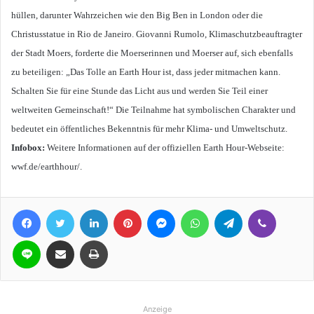
hüllen, darunter Wahrzeichen wie den Big Ben in London oder die
Christusstatue in Rio de Janeiro. Giovanni Rumolo, Klimaschutzbeauftragter
der Stadt Moers, forderte die Moerserinnen und Moerser auf, sich ebenfalls
zu beteiligen: „Das Tolle an Earth Hour ist, dass jeder mitmachen kann.
Schalten Sie für eine Stunde das Licht aus und werden Sie Teil einer
weltweiten Gemeinschaft!“ Die Teilnahme hat symbolischen Charakter und
bedeutet ein öffentliches Bekenntnis für mehr Klima- und Umweltschutz.
Infobox:
Weitere Informationen auf der offiziellen Earth Hour-Webseite:
wwf.de/earthhour/.
Facebook
Twitter
LinkedIn
Pinterest
Messenger
WhatsApp
Telegram
Viber
Line
Teile per E-Mail
Drucken
Anzeige