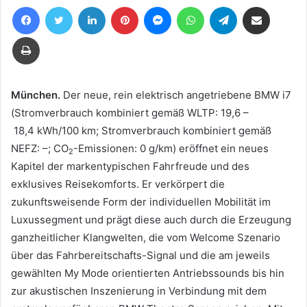
Facebook
Twitter
LinkedIn
Pinterest
Messenger
WhatsApp
Telegram
Teile per E-Mail
eine
E-
Drucken
Mail
München.
Der neue, rein elektrisch angetriebene BMW i7
(Stromverbrauch kombiniert gemäß WLTP: 19,6 –
18,4 kWh/100 km; Stromverbrauch kombiniert gemäß
NEFZ: –; CO
-Emissionen: 0 g/km) eröffnet ein neues
2
Kapitel der markentypischen Fahrfreude und des
exklusives Reisekomforts. Er verkörpert die
zukunftsweisende Form der individuellen Mobilität im
Luxussegment und prägt diese auch durch die Erzeugung
ganzheitlicher Klangwelten, die vom Welcome Szenario
über das Fahrbereitschafts-Signal und die am jeweils
gewählten My Mode orientierten Antriebssounds bis hin
zur akustischen Inszenierung in Verbindung mit dem