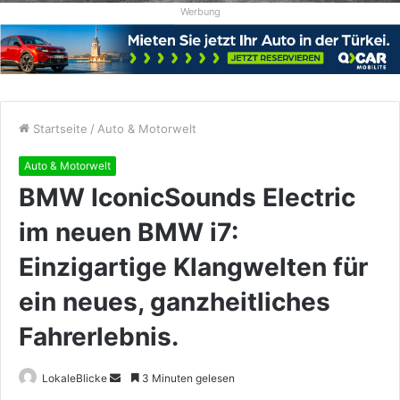
Werbung
Startseite
/
Auto & Motorwelt
Auto & Motorwelt
BMW IconicSounds Electric
im neuen BMW i7:
Einzigartige Klangwelten für
ein neues, ganzheitliches
Fahrerlebnis.
Sende
LokaleBlicke
3 Minuten gelesen
uns