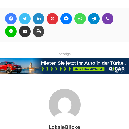
Facebook
Twitter
LinkedIn
Pinterest
Messenger
WhatsApp
Telegram
Viber
Line
Teile per E-Mail
Drucken
Anzeige
LokaleBlicke