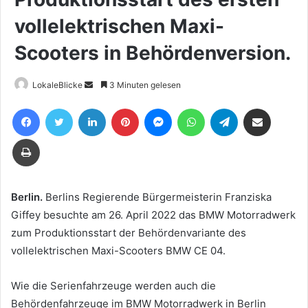
vollelektrischen Maxi-
Scooters in Behördenversion.
Sende
LokaleBlicke
3 Minuten gelesen
uns
Facebook
Twitter
LinkedIn
Pinterest
Messenger
WhatsApp
Telegram
Teile per E-Mail
eine
E-
Drucken
Mail
Berlin.
Berlins Regierende Bürgermeisterin Franziska
Giffey besuchte am 26. April 2022 das BMW Motorradwerk
zum Produktionsstart der Behördenvariante des
vollelektrischen Maxi-Scooters BMW CE 04.
Wie die Serienfahrzeuge werden auch die
Behördenfahrzeuge im BMW Motorradwerk in Berlin