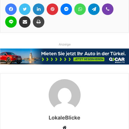
Facebook
Twitter
LinkedIn
Pinterest
Messenger
WhatsApp
Telegram
Viber
Line
Teile per E-Mail
Drucken
Anzeige
LokaleBlicke
Webseite