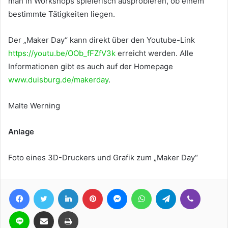
man in Workshops spielerisch ausprobieren, ob einem
bestimmte Tätigkeiten liegen.
Der „Maker Day“ kann direkt über den Youtube-Link
https://youtu.be/OOb_fFZfV3k
erreicht werden. Alle
Informationen gibt es auch auf der Homepage
www.duisburg.de/makerday
.
Malte Werning
Anlage
Foto eines 3D-Druckers und Grafik zum „Maker Day“
Facebook
Twitter
LinkedIn
Pinterest
Messenger
WhatsApp
Telegram
Viber
Line
Teile per E-Mail
Drucken