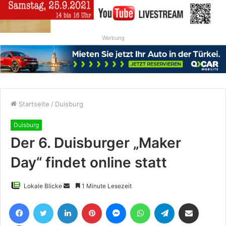
Werbung
Startseite
/
Duisburg
Duisburg
Der 6. Duisburger „Maker
Day“ findet online statt
Sende
Lokale Blicke
1 Minute Lesezeit
uns
Facebook
Twitter
LinkedIn
Pinterest
Messenger
WhatsApp
Telegram
Teile per E-Mail
eine
E-
Drucken