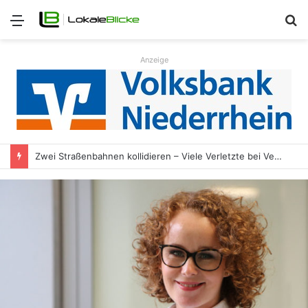
Menü
S
n
Anzeige
Zwei Straßenbahnen kollidieren – Viele Verletzte bei Verkehrsunfall