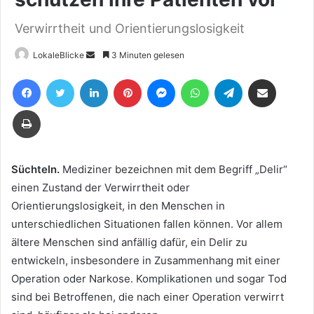
Verwirrtheit und Orientierungslosigkeit
Sende
LokaleBlicke
3 Minuten gelesen
uns
Facebook
Twitter
LinkedIn
Pinterest
Messenger
WhatsApp
Telegram
Teile per E-Mail
eine
E-
Drucken
Mail
Süchteln.
Mediziner bezeichnen mit dem Begriff „Delir“
einen Zustand der Verwirrtheit oder
Orientierungslosigkeit, in den Menschen in
unterschiedlichen Situationen fallen können. Vor allem
ältere Menschen sind anfällig dafür, ein Delir zu
entwickeln, insbesondere in Zusammenhang mit einer
Operation oder Narkose. Komplikationen und sogar Tod
sind bei Betroffenen, die nach einer Operation verwirrt