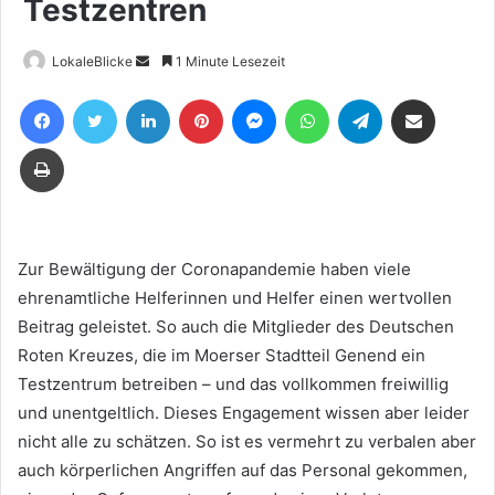
Testzentren
Sende
LokaleBlicke
1 Minute Lesezeit
uns
Facebook
Twitter
LinkedIn
Pinterest
Messenger
WhatsApp
Telegram
Teile per E-Mail
eine
E-
Drucken
Mail
Zur Bewältigung der Coronapandemie haben viele
ehrenamtliche Helferinnen und Helfer einen wertvollen
Beitrag geleistet. So auch die Mitglieder des Deutschen
Roten Kreuzes, die im Moerser Stadtteil Genend ein
Testzentrum betreiben – und das vollkommen freiwillig
und unentgeltlich. Dieses Engagement wissen aber leider
nicht alle zu schätzen. So ist es vermehrt zu verbalen aber
auch körperlichen Angriffen auf das Personal gekommen,