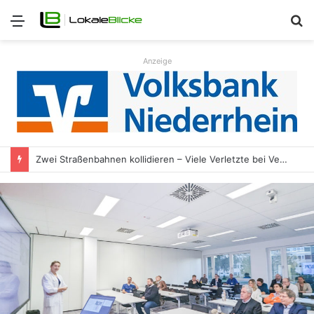
Menü
S
n
Anzeige
Zwei Straßenbahnen kollidieren – Viele Verletzte bei Verkehrsunfall