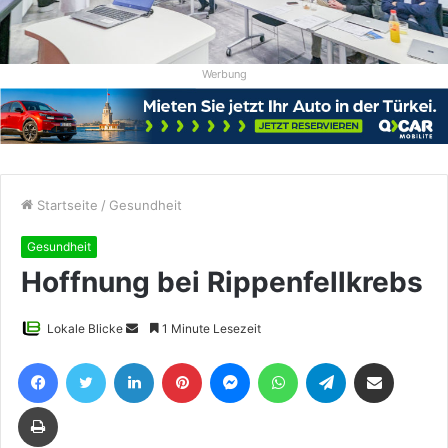
Werbung
Startseite
/
Gesundheit
Gesundheit
Hoffnung bei Rippenfellkrebs
Sende
Lokale Blicke
1 Minute Lesezeit
uns
Facebook
Twitter
LinkedIn
Pinterest
Messenger
WhatsApp
Telegram
Teile per E-Mail
eine
E-
Drucken
Mail