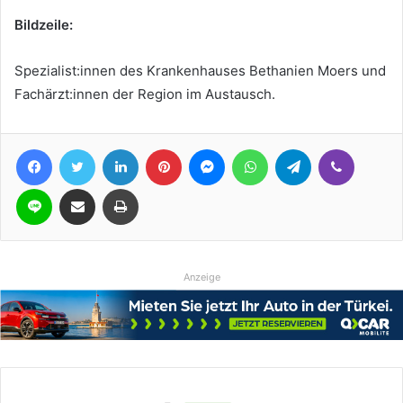
Bildzeile:
Spezialist:innen des Krankenhauses Bethanien Moers und
Fachärzt:innen der Region im Austausch.
Facebook
Twitter
LinkedIn
Pinterest
Messenger
WhatsApp
Telegram
Viber
Line
Teile per E-Mail
Drucken
Anzeige