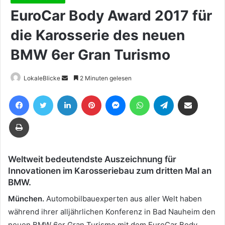
EuroCar Body Award 2017 für
die Karosserie des neuen
BMW 6er Gran Turismo
Sende
LokaleBlicke
2 Minuten gelesen
uns
Facebook
Twitter
LinkedIn
Pinterest
Messenger
WhatsApp
Telegram
Teile per E-Mail
eine
E-
Drucken
Mail
Weltweit bedeutendste Auszeichnung für
Innovationen im Karosseriebau zum dritten Mal an
BMW.
München.
Automobilbauexperten aus aller Welt haben
während ihrer alljährlichen Konferenz in Bad Nauheim den
neuen BMW 6er Gran Turismo mit dem EuroCar Body