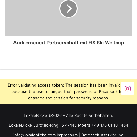
Audi erneuert Partnerschaft mit FIS Ski Weltcup
Error validating access token: The session has been invalidated
because the user changed their password or Facebook has
changed the session for security reasons.
LokaleBlicke ©2026 - Alle Rechte vorbehalten.
LokaleBlicke Eurotec-Ring 15 47445 Moers +49 176 61 101 464
info@lokaleblicke.com
Impressum
|
Datenschutzerklärung