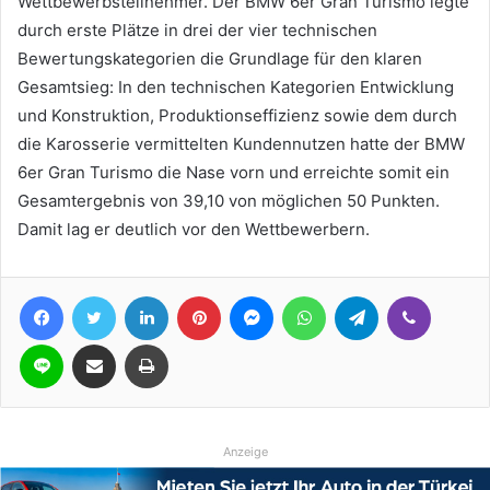
Wettbewerbsteilnehmer. Der BMW 6er Gran Turismo legte
durch erste Plätze in drei der vier technischen
Bewertungskategorien die Grundlage für den klaren
Gesamtsieg: In den technischen Kategorien Entwicklung
und Konstruktion, Produktionseffizienz sowie dem durch
die Karosserie vermittelten Kundennutzen hatte der BMW
6er Gran Turismo die Nase vorn und erreichte somit ein
Gesamtergebnis von 39,10 von möglichen 50 Punkten.
Damit lag er deutlich vor den Wettbewerbern.
Facebook
Twitter
LinkedIn
Pinterest
Messenger
WhatsApp
Telegram
Viber
Line
Teile per E-Mail
Drucken
Anzeige