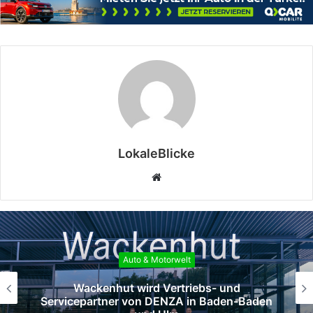
LokaleBlicke
Webseite
o & Motorwelt
Aut
ird Vertriebs- und
Das DENZA-Händl
on DENZA in Baden-Baden
Ebert wird ne