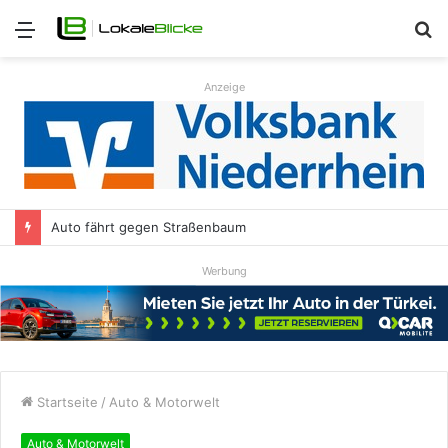
Menü
S
n
Anzeige
Auto fährt gegen Straßenbaum
Werbung
Startseite
/
Auto & Motorwelt
Auto & Motorwelt