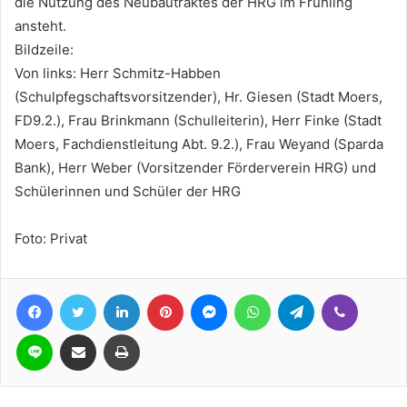
die Nutzung des Neubautraktes der HRG im Frühling
ansteht.
Bildzeile:
Von links: Herr Schmitz-Habben
(Schulpfegschaftsvorsitzender), Hr. Giesen (Stadt Moers,
FD9.2.), Frau Brinkmann (Schulleiterin), Herr Finke (Stadt
Moers, Fachdienstleitung Abt. 9.2.), Frau Weyand (Sparda
Bank), Herr Weber (Vorsitzender Förderverein HRG) und
Schülerinnen und Schüler der HRG
Foto: Privat
Facebook
Twitter
LinkedIn
Pinterest
Messenger
WhatsApp
Telegram
Viber
Line
Teile per E-Mail
Drucken