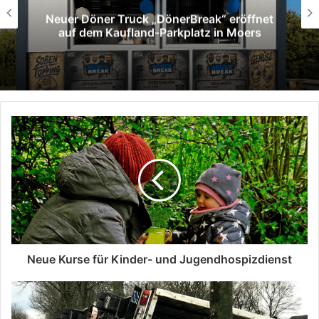
ffnet
Moers: Zwei Verletzte bei Verkehrsu
ers
auf der Venloer Straße
Neue Kurse für Kinder- und Jugendhospizdienst