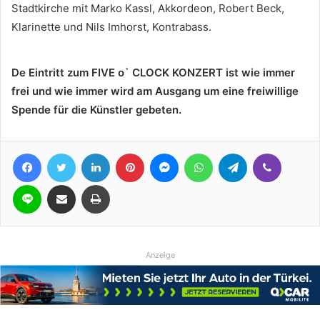
Stadtkirche mit Marko Kassl, Akkordeon, Robert Beck,
Klarinette und Nils Imhorst, Kontrabass.
De Eintritt zum FIVE o` CLOCK KONZERT ist wie immer
frei und wie immer wird am Ausgang um eine freiwillige
Spende für die Künstler gebeten.
Facebook
Twitter
LinkedIn
Pinterest
Messenger
WhatsApp
Telegram
Viber
Line
Teile per E-Mail
Drucken
Anzeige