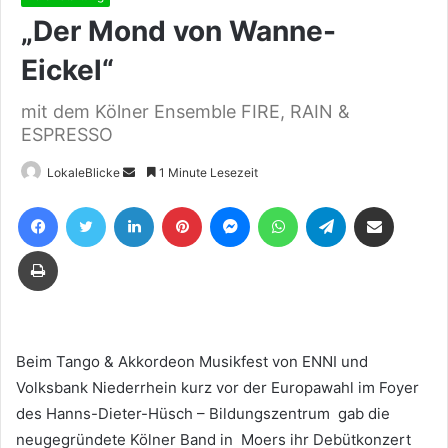
„Der Mond von Wanne-
Eickel“
mit dem Kölner Ensemble FIRE, RAIN &
ESPRESSO
Sende
LokaleBlicke
1 Minute Lesezeit
uns
Facebook
Twitter
LinkedIn
Pinterest
Messenger
WhatsApp
Telegram
Teile per E-Mail
eine
E-
Drucken
Mail
Beim Tango & Akkordeon Musikfest von ENNI und
Volksbank Niederrhein kurz vor der Europawahl im Foyer
des Hanns-Dieter-Hüsch – Bildungszentrum gab die
neugegründete Kölner Band in Moers ihr Debütkonzert