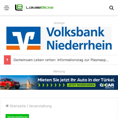
Menü
S
n
Anzeige
Gemeinsam Leben retten: Informationstag zur Plasmaspende in der HALL OF FAME Kamp-Lintfort
Werbung
Startseite
/
Veranstaltung
Veranstaltung