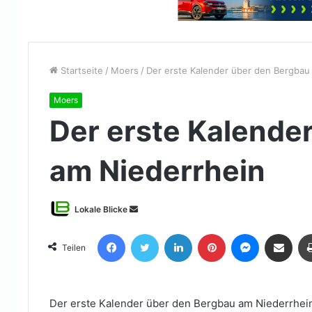
Startseite
/
Moers
/
Der erste Kalender über den Bergbau
Moers
Der erste Kalende
am Niederrhein
Sende
Lokale Blicke
uns
Facebook
Twitter
LinkedIn
Pinterest
Messenger
Teile per E-Mail
eine
Teilen
E-
Mail
Der erste Kalender über den Bergbau am Niederrhei