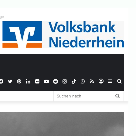
ige
Facebook
Twitter
Pinterest
LinkedIn
Flickr
YouTube
Reddit
Instagram
TikTok
WhatsApp
RSS
Anmelden
Sidebar
Suche
Suchen
nach
nach