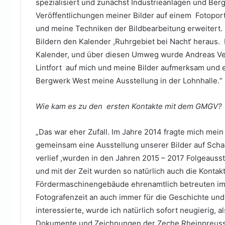
spezialisiert und zunächst Industrieanlagen und Ber
Veröffentlichungen meiner Bilder auf einem Fotoport
und meine Techniken der Bildbearbeitung erweitert. 
Bildern den Kalender ,Ruhrgebiet bei Nacht‘ heraus.
Kalender, und über diesen Umweg wurde Andreas Ve
Lintfort auf mich und meine Bilder aufmerksam und e
Bergwerk West meine Ausstellung in der Lohnhalle.“
Wie kam es zu den ersten Kontakte mit dem GMGV?
„Das war eher Zufall. Im Jahre 2014 fragte mich mein 
gemeinsam eine Ausstellung unserer Bilder auf Schac
verlief ,wurden in den Jahren 2015 – 2017 Folgeauss
und mit der Zeit wurden so natürlich auch die Konta
Fördermaschinengebäude ehrenamtlich betreuten im
Fotografenzeit an auch immer für die Geschichte und
interessierte, wurde ich natürlich sofort neugierig, a
Dokumente und Zeichnungen der Zeche Rheinpreuss