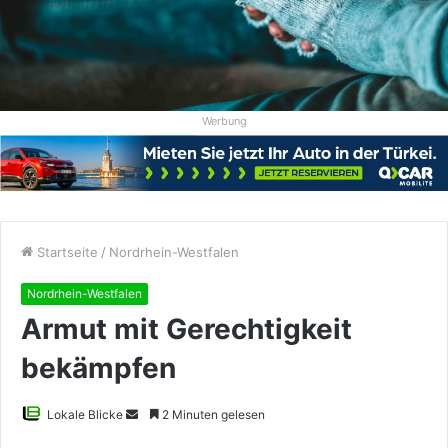
Werbung
Startseite
/
Nordrhein-Westfalen
Nordrhein-Westfalen
Armut mit Gerechtigkeit
bekämpfen
Sende
Lokale Blicke
2 Minuten gelesen
uns