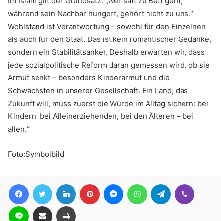
Im Islam gilt der Grundsatz: „Wer satt zu Bett geht,
während sein Nachbar hungert, gehört nicht zu uns.“
Wohlstand ist Verantwortung – sowohl für den Einzelnen
als auch für den Staat. Das ist kein romantischer Gedanke,
sondern ein Stabilitätsanker. Deshalb erwarten wir, dass
jede sozialpolitische Reform daran gemessen wird, ob sie
Armut senkt – besonders Kinderarmut und die
Schwächsten in unserer Gesellschaft. Ein Land, das
Zukunft will, muss zuerst die Würde im Alltag sichern: bei
Kindern, bei Alleinerziehenden, bei den Älteren – bei
allen.“
Foto:Symbolbild
Facebook
Twitter
LinkedIn
Pinterest
Messenger
WhatsApp
Telegram
Viber
Line
Teile per E-Mail
Drucken