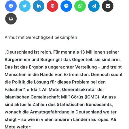
Facebook
Twitter
LinkedIn
Pinterest
Messenger
WhatsApp
Telegram
Teile per E-Mail
eine
E-
Drucken
Mail
Armut mit Gerechtigkeit bekämpfen
„Deutschland ist reich. Für mehr als 13 Millionen seiner
Bürgerinnen und Bürger gilt das Gegenteil: sie sind arm.
Das ist das Ergebnis ungerechter Verteilung – und treibt
Menschen in die Hände von Extremisten. Dennoch sucht
die Politik die Lösung für dieses Problem bei den
Falschen“, erklärt Ali Mete, Generalsekretär der
Islamischen Gemeinschaft Millî Görüş (IGMG). Anlass
sind aktuelle Zahlen des Statistischen Bundesamts,
wonach die Armutsgefährdung in Deutschland weiter
steigt – so wie in vielen anderen Ländern Europas. Ali
Mete weiter: