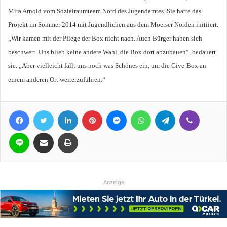
Mira Arnold vom Sozialraumteam Nord des Jugendamtes. Sie hatte das
Projekt im Sommer 2014 mit Jugendlichen aus dem Moerser Norden initiiert.
„Wir kamen mit der Pflege der Box nicht nach. Auch Bürger haben sich
beschwert. Uns blieb keine andere Wahl, die Box dort abzubauen“, bedauert
sie. „Aber vielleicht fällt uns noch was Schönes ein, um die Give-Box an
einem anderen Ort weiterzuführen.“
Facebook
Twitter
LinkedIn
Pinterest
Messenger
WhatsApp
Telegram
Viber
Line
Teile per E-Mail
Drucken
Anzeige