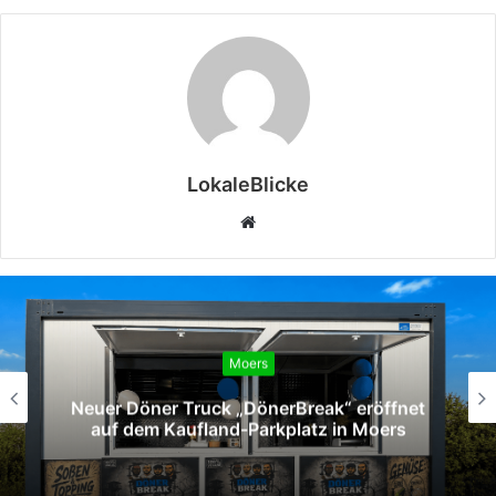
LokaleBlicke
Webseite
Moers
Neuer Döner Truck „DönerBreak“ eröffnet
auf dem Kaufland-Parkplatz in Moers