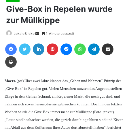
Give-Box in Repelen wurde
zur Müllkippe
Sende
LokaleBlicke
1 Minute Lesezeit
uns
Facebook
Twitter
LinkedIn
Pinterest
Messenger
WhatsApp
Telegram
Teile per E-Mail
eine
E-
Drucken
Mail
Moers.
(pst) Über zwei Jahre klappte das „Geben und Nehmen“-Prinzip der
„Give-Box“ in Repelen gut. Vielen Menschen nutzten das Angebot, stellten
Dinge in den kleinen Schrank am Repelener Markt, die noch gut sind, und
nahmen sich etwas heraus, das sie gebrauchen konnten. Doch in den letzten
Wochen wurde die Give-Box immer mehr zur Müllkippe (Foto: privat).
„Leute sind beobachtet worden, die gezielt dort hingefahren sind und Kisten
mit Abfall aus dem Kofferraum ihres Autos dort abgestellt haben“, berichtet